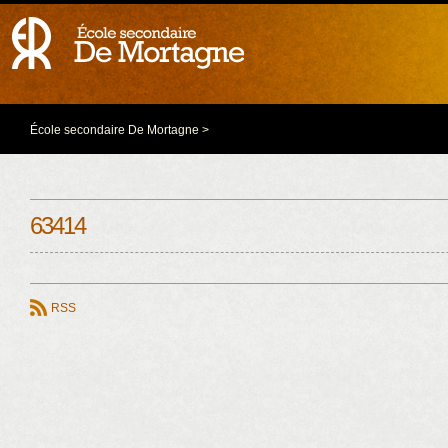
École secondaire De Mortagne
>
63414
RSS