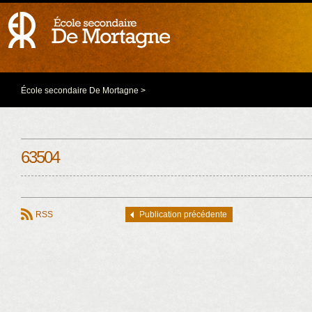
École secondaire De Mortagne
>
63504
RSS
Publication précédente