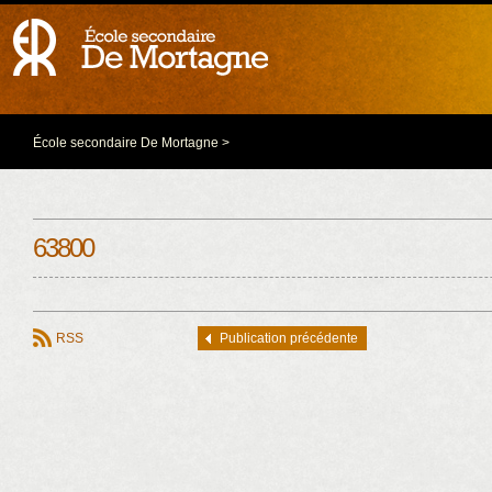
École secondaire De Mortagne
>
63800
RSS
Publication précédente