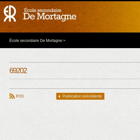
École secondaire De Mortagne
>
69202
RSS
Publication précédente