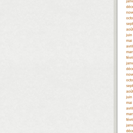
janv
déc
nov
oct
sep
aoû
juin
mai
avri
mar
févr
janv
déc
nov
oct
sep
aoû
juin
mai
avri
mar
févr
janv
déc