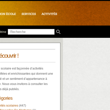
trine
écouvrir !
 scolaire est façonnée d’activités
ifiées et enrichissantes qui donnent une
té et un sentiment d’appartenance à
e. Nous vous invitons à consulter les
es déjà publiés.
égories
vités scolaires
(447)