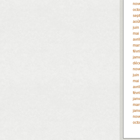
nov
oct
sep
aoû
juin
mai
avri
mar
févr
janv
déc
nov
juin
mai
avri
févr
janv
mar
janv
nov
oct