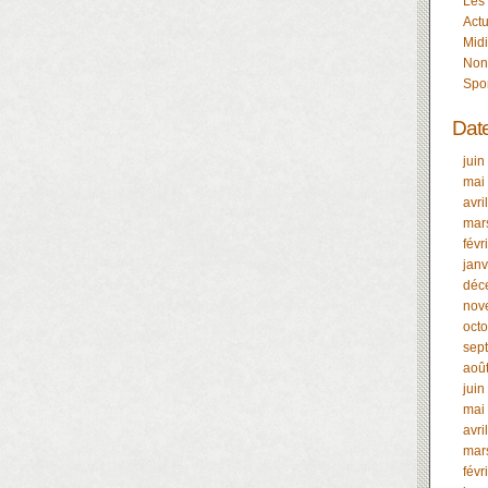
Les
Actu
Midi
Non
Spo
Dat
juin
mai
avri
mar
févr
janv
déc
nov
oct
sep
aoû
juin
mai
avri
mar
févr