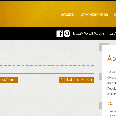
Mozaïk Portail Parents
|
La Vi
À d
La vie
divers
 précédente
Publication suivante
identi
l’écol
articl
Cat
Acti