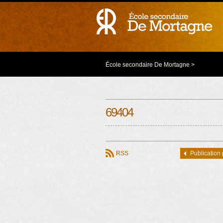
École secondaire De Mortagne
>
69404
RSS
Publication