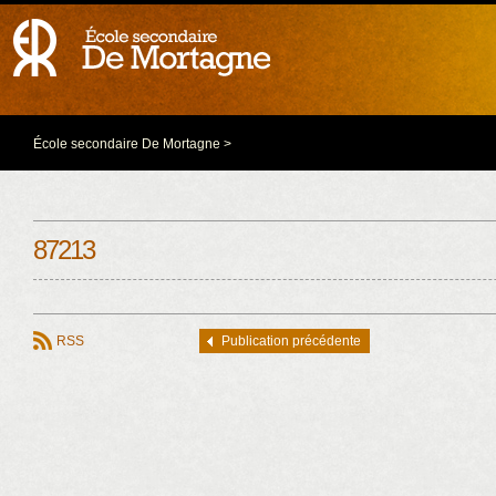
École secondaire De Mortagne
>
87213
RSS
Publication précédente