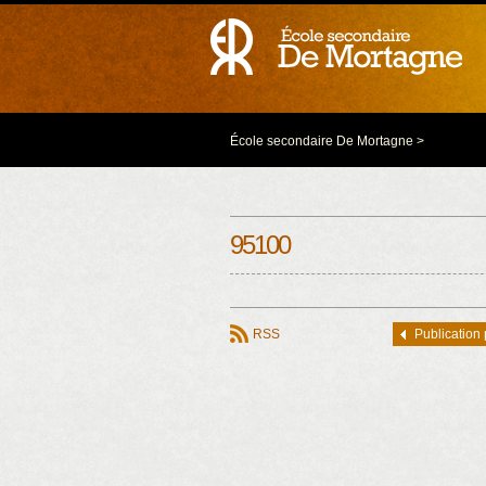
École secondaire De Mortagne
>
95100
RSS
Publication