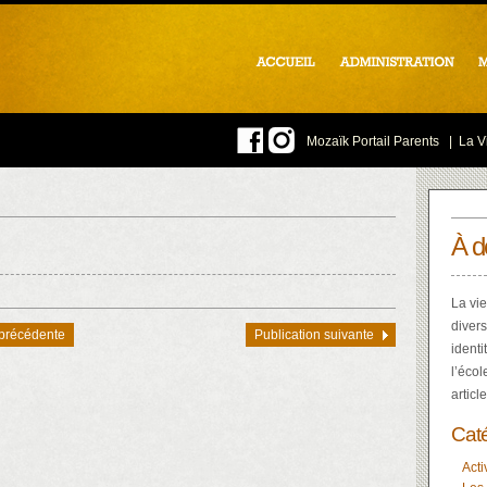
Mozaïk Portail Parents
|
La Vi
À d
La vie
divers
 précédente
Publication suivante
identi
l’écol
articl
Cat
Acti