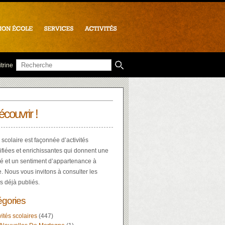
trine
écouvrir !
 scolaire est façonnée d’activités
ifiées et enrichissantes qui donnent une
té et un sentiment d’appartenance à
e. Nous vous invitons à consulter les
es déjà publiés.
égories
vités scolaires
(447)