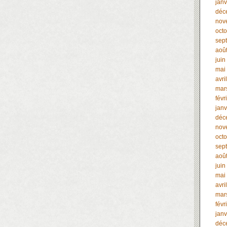
janv
déc
nov
oct
sep
aoû
juin
mai
avri
mar
févr
janv
déc
nov
oct
sep
aoû
juin
mai
avri
mar
févr
janv
déc