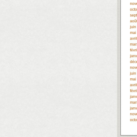
nov
oct
sep
aoû
juin
mai
avri
mar
févr
janv
déc
nov
juin
mai
avri
févr
janv
mar
janv
nov
oct