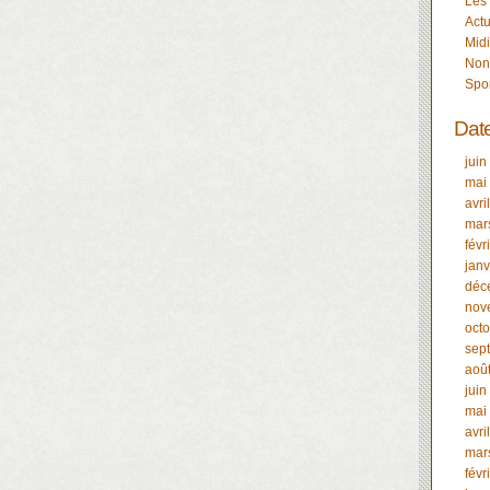
Les
Actu
Midi
Non
Spo
Dat
juin
mai
avri
mar
févr
janv
déc
nov
oct
sep
aoû
juin
mai
avri
mar
févr