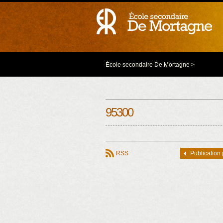
École secondaire De Mortagne
>
95300
RSS
Publication