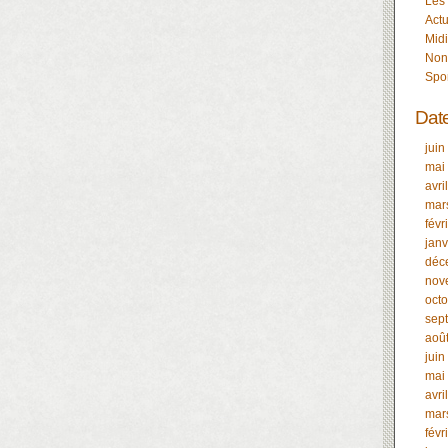
Les
Actu
Midi
Non
Spo
Dat
juin
mai
avri
mar
févr
janv
déc
nov
oct
sep
aoû
juin
mai
avri
mar
févr