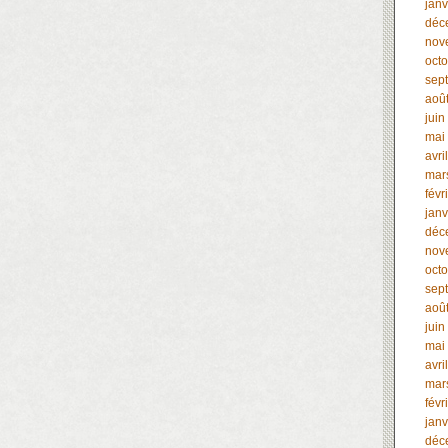
janv
déc
nov
oct
sep
aoû
juin
mai
avri
mar
févr
janv
déc
nov
oct
sep
aoû
juin
mai
avri
mar
févr
janv
déc