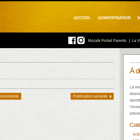
Mozaïk Portail Parents
|
La Vi
À d
La vie
divers
 précédente
Publication suivante
identi
l’écol
articl
Cat
Acti