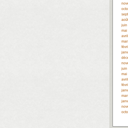
nov
oct
sep
aoû
juin
mai
avri
mar
févr
janv
déc
nov
juin
mai
avri
févr
janv
mar
janv
nov
oct