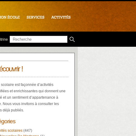
trine
écouvrir !
 scolaire est façonnée d’activités
ifiées et enrichissantes qui donnent une
té et un sentiment d’appartenance à
e. Nous vous invitons à consulter les
es déjà publiés.
égories
vités scolaires
(447)