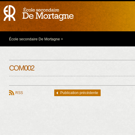
École secondaire De Mortagne
>
COM002
RSS
Publication précédente