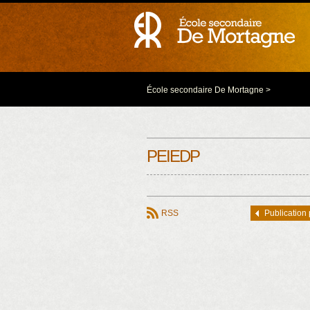
École secondaire De Mortagne
>
PEIEDP
RSS
Publication