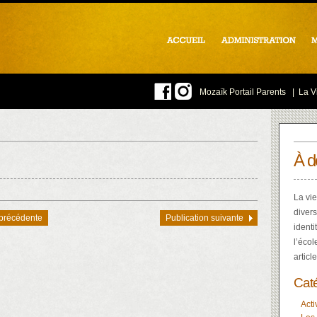
Mozaïk Portail Parents
|
La Vi
À d
La vie
divers
 précédente
Publication suivante
identi
l’écol
articl
Cat
Acti