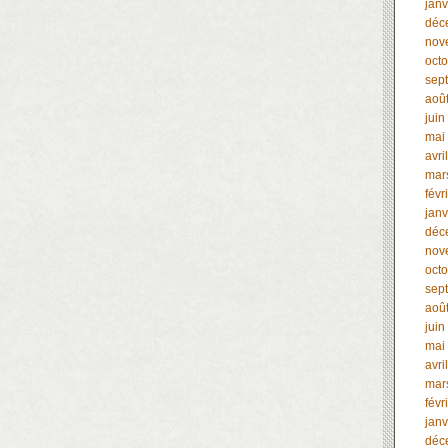
janv
déc
nov
oct
sep
aoû
juin
mai
avri
mar
févr
janv
déc
nov
oct
sep
aoû
juin
mai
avri
mar
févr
janv
déc