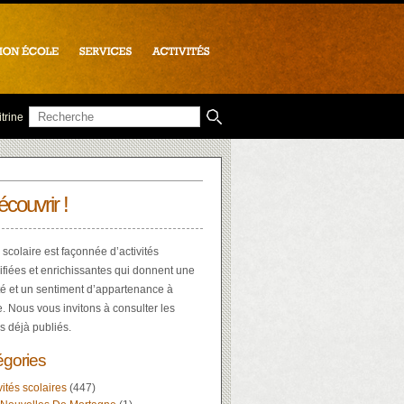
trine
écouvrir !
 scolaire est façonnée d’activités
ifiées et enrichissantes qui donnent une
té et un sentiment d’appartenance à
e. Nous vous invitons à consulter les
es déjà publiés.
égories
vités scolaires
(447)