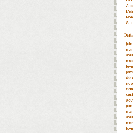
Les
Actu
Midi
Non
Spo
Dat
juin
mai
avri
mar
févr
janv
déc
nov
oct
sep
aoû
juin
mai
avri
mar
févr