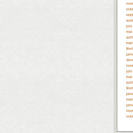
nov
oct
sep
aoû
juin
mai
avri
mar
févr
janv
déc
nov
juin
mai
avri
févr
janv
mar
janv
nov
oct