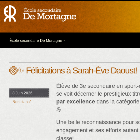
École secondaire De Mortagne
>
🏐✨ Félicitations à Sarah-Ève Daoust!
Élève de 3e secondaire en sport-é
se voit décerner le prestigieux titr
8 Juin 2026
par excellence
dans la catégori
Non classé
💪
Une belle reconnaissance pour so
engagement et ses efforts autant s
classe!