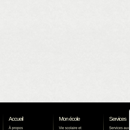
Accueil
Mon école
Services
À propos
Vie scolaire et
Services aux