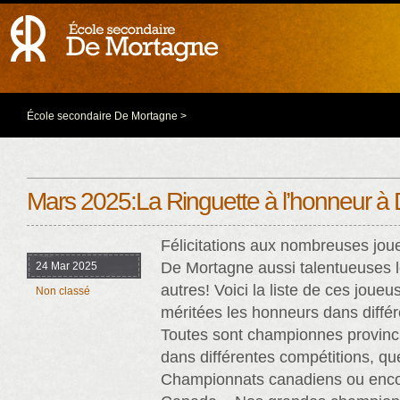
École secondaire De Mortagne
>
Mars 2025:La Ringuette à l’honneur à
Félicitations aux nombreuses jou
De Mortagne aussi talentueuses l
24 Mar 2025
autres! Voici la liste de ces joueu
Non classé
méritées les honneurs dans différ
Toutes sont championnes provinci
dans différentes compétitions, qu
Championnats canadiens ou encor