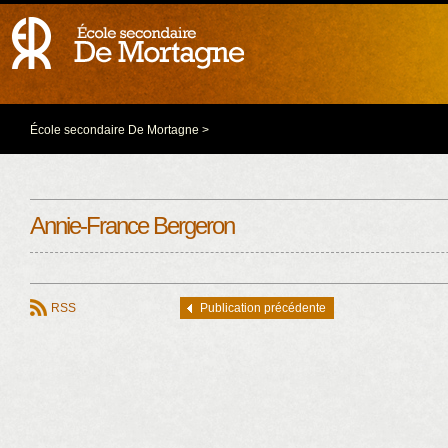
École secondaire De Mortagne
>
Annie-France Bergeron
RSS
Publication précédente