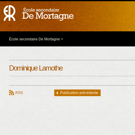
École secondaire De Mortagne
>
Dominique Lamothe
RSS
Publication précédente