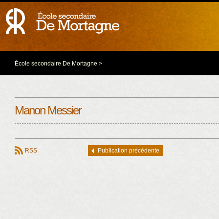
École secondaire De Mortagne
>
Manon Messier
RSS
Publication précédente