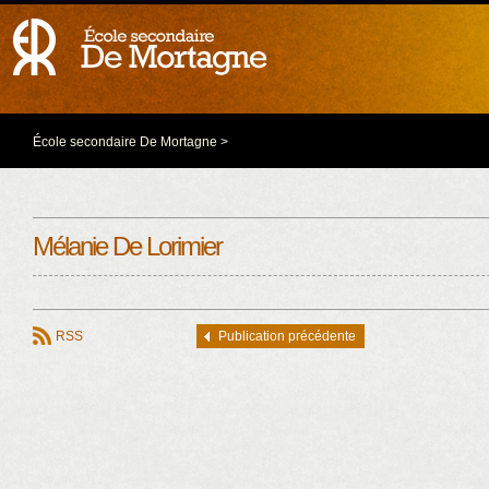
École secondaire De Mortagne
>
Mélanie De Lorimier
RSS
Publication précédente