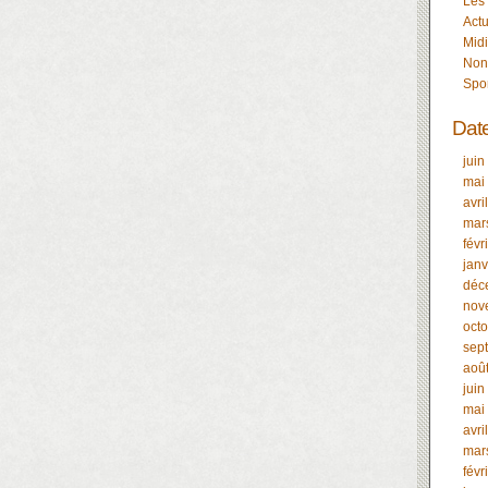
Les
Actu
Midi
Non
Spo
Dat
juin
mai
avri
mar
févr
janv
déc
nov
oct
sep
aoû
juin
mai
avri
mar
févr