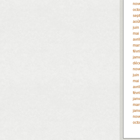
nov
oct
sep
aoû
juin
mai
avri
mar
févr
janv
déc
nov
juin
mai
avri
févr
janv
mar
janv
nov
oct