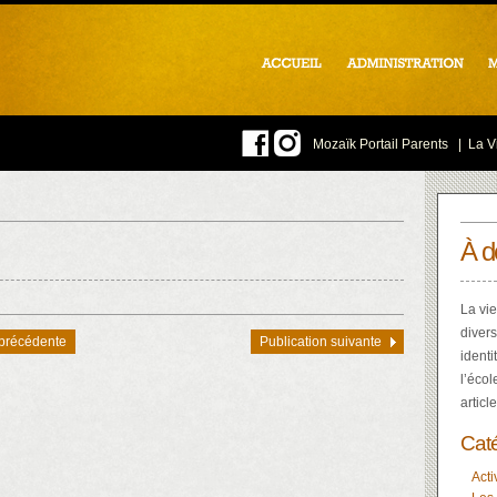
Mozaïk Portail Parents
|
La Vi
À d
La vie
divers
 précédente
Publication suivante
identi
l’écol
articl
Cat
Acti