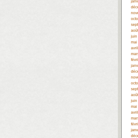
janv
déc
nov
oct
sep
aoû
juin
mai
avri
mar
févr
janv
déc
nov
oct
sep
aoû
juin
mai
avri
mar
févr
janv
déc