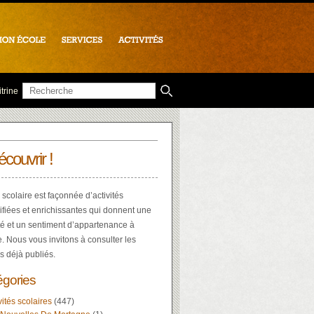
trine
écouvrir !
 scolaire est façonnée d’activités
ifiées et enrichissantes qui donnent une
té et un sentiment d’appartenance à
e. Nous vous invitons à consulter les
es déjà publiés.
égories
vités scolaires
(447)