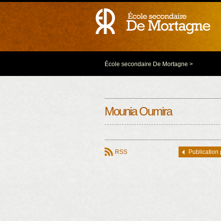
École secondaire De Mortagne
>
Mounia Oumira
RSS
Publication