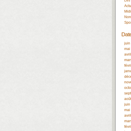
Les
Actu
Midi
Non
Spo
Dat
juin
mai
avri
mar
févr
janv
déc
nov
oct
sep
aoû
juin
mai
avri
mar
févr