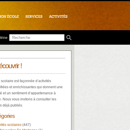
trine
écouvrir !
 scolaire est façonnée d’activités
ifiées et enrichissantes qui donnent une
té et un sentiment d’appartenance à
e. Nous vous invitons à consulter les
es déjà publiés.
égories
vités scolaires
(447)