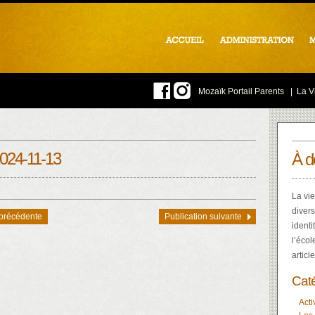
Mozaïk Portail Parents
|
La Vi
2024-11-13
À d
La vie
divers
 précédente
Publication suivante
identi
l’écol
articl
Cat
Acti