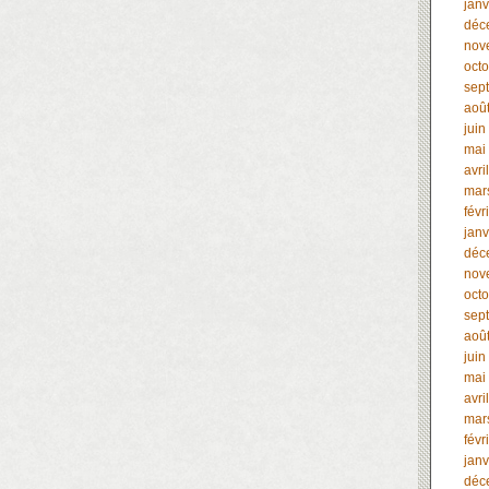
janv
déc
nov
oct
sep
aoû
juin
mai
avri
mar
févr
janv
déc
nov
oct
sep
aoû
juin
mai
avri
mar
févr
janv
déc