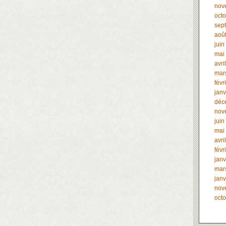
nov
oct
sep
aoû
juin
mai
avri
mar
févr
janv
déc
nov
juin
mai
avri
févr
janv
mar
janv
nov
oct