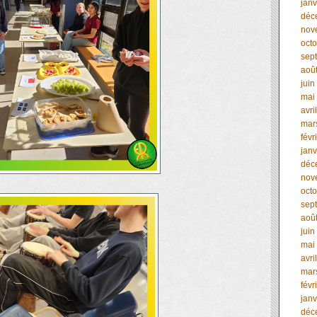
janv
déc
nov
oct
sep
aoû
juin
mai
avri
mar
févr
janv
déc
nov
oct
sep
aoû
juin
mai
avri
mar
févr
janv
déc