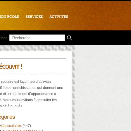
trine
écouvrir !
 scolaire est façonnée d’activités
ifiées et enrichissantes qui donnent une
té et un sentiment d’appartenance à
e. Nous vous invitons à consulter les
es déjà publiés.
égories
vités scolaires
(447)