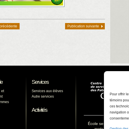
 précédente
Publication suivante
le
Services
 et
Services aux élèves
Pour offrir 
nt
Autre services
témoins pour
ammes
ces technolo
Activités
navigation o
consentement
École secondaire De 
Gestion des