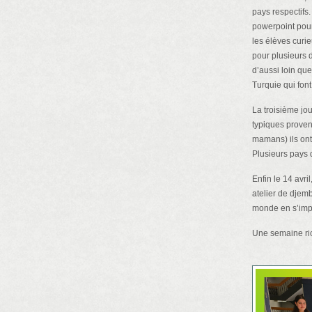
pays respectifs.
powerpoint pour 
les élèves curie
pour plusieurs 
d’aussi loin qu
Turquie qui fon
La troisième jou
typiques provena
mamans) ils ont 
Plusieurs pays d
Enfin le 14 avri
atelier de djem
monde en s’impl
Une semaine ri