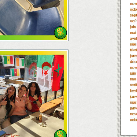
nov
oct
sep
aoû
juin
mai
avri
mar
févr
janv
déc
nov
juin
mai
avri
févr
janv
mar
janv
nov
oct