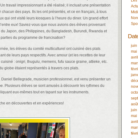
Les
 Un travail impressionnant a été réalisé; il incluait une présentation
Actu
chacun des pays. Ils les ont présentés, et ce en français, à tous
Midi
Non
ux qui ont visité leurs kiosques à l’heure du diner. Un grand effort
Spo
d’entre eux! Saviez-vous que nous avions des élèves provenant
e du Japon, des Philippines, du Bangladesh, Burundi, Rwanda et
Dat
t parties du programme de francisation?
juin
rnée, les élèves du comité multiculturel ont cuisiné des plats
mai
nt de leurs pays respectifs. Avec amour (et les recettes de leur
avri
cuisiné : onigri, thugulu, memens, fufu sauce graine, attieke, etc.
mar
u globe étaient représentés à travers ces plats.
févr
janv
l, Daniel Bellegrade, musicien professionnel, est venu présenter un
déc
be. Plusieurs élèves se sont amusés à découvrir les rythmes du
nov
iquant eux-mêmes tout en tapant sur les instruments.
oct
sep
che en découvertes et en expériences!
aoû
juin
mai
avri
mar
févr