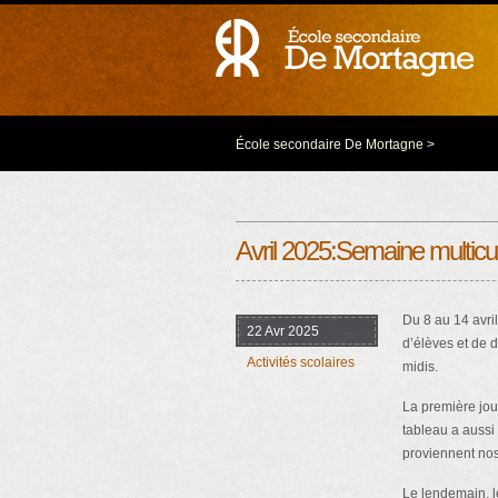
École secondaire De Mortagne
>
Avril 2025:Semaine multicu
Du 8 au 14 avril
22 Avr 2025
d’élèves et de 
Activités scolaires
midis.
La première jou
tableau a aussi
proviennent nos
Le lendemain, l