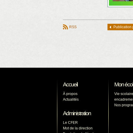
RSS
Publication
Accueil
Mon éco
À propos
Vie scolaire
Actualités
encadreme
Nos progr
Administration
Le CFER
Mot de la direction