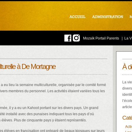
Mozaïk Portail Parents
|
La Vi
lturelle à De Mortagne
À d
La vie
 a eu lieu la semaine multiculturelle, organisée par le comité formé
divers
divers membres du personnel. Les activités étaient variées tous les
identi
l’écol
articl
rnée, il y a eu un Kahoot portant sur les divers pays. Un grand
 été installé avec des punaises indiquant tous les pays d’où
Cat
 élèves. Plus de cinquante pays y étaient représentés.
Acti
es élèves en francisation ont préparé de beaux kiosques sur leurs