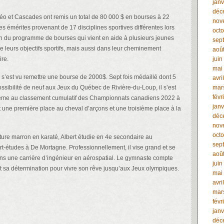
janv
déc
éo et Cascades ont remis un total de 80 000 $ en bourses à 22
nov
es émérites provenant de 17 disciplines sportives différentes lors
oct
on du programme de bourses qui vient en aide à plusieurs jeunes
sep
de leurs objectifs sportifs, mais aussi dans leur cheminement
aoû
ire.
juin
mai
s’est vu remettre une bourse de 2000$. Sept fois médaillé dont 5
avri
ossibilité de neuf aux Jeux du Québec de Rivière-du-Loup, il s’est
mar
févr
ième au classement cumulatif des Championnats canadiens 2022 à
janv
 une première place au cheval d’arçons et une troisième place à la
déc
nov
oct
ure marron en karaté, Albert étudie en 4e secondaire au
sep
-études à De Mortagne. Professionnellement, il vise grand et se
aoû
ans une carrière d’ingénieur en aérospatial. Le gymnaste compte
juin
 et sa détermination pour vivre son rêve jusqu’aux Jeux olympiques.
mai
avri
mar
févr
janv
déc