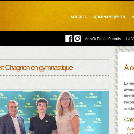
Mozaïk Portail Parents
|
La Vi
ert Chagnon en gymnastique
À d
La vie
divers
identi
l’écol
articl
Cat
Acti