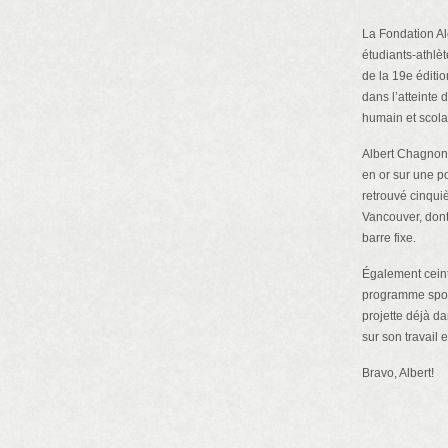
La Fondation Al
étudiants-athlèt
de la 19e éditi
dans l’atteinte 
humain et scola
Albert Chagnon 
en or sur une p
retrouvé cinqu
Vancouver, dont
barre fixe.
Également ceint
programme sport
projette déjà d
sur son travail
Bravo, Albert!