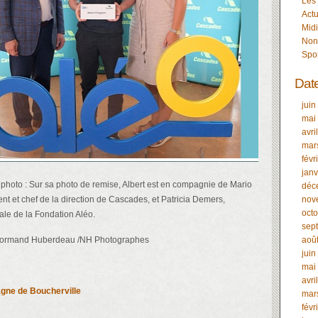
Les
Actu
Midi
Non
Spo
Dat
juin
mai
avri
mar
févr
janv
 photo : Sur sa photo de remise, Albert est en compagnie de Mario
déc
nt et chef de la direction de Cascades, et Patricia Demers,
nov
oct
ale de la Fondation Aléo.
sep
 Normand Huberdeau /NH Photographes
aoû
juin
mai
avri
gne de Boucherville
mar
févr