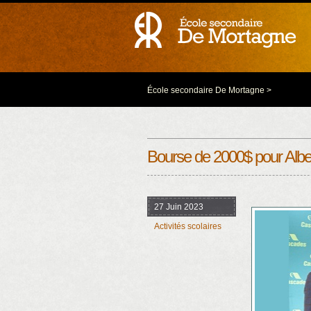
École secondaire De Mortagne
>
Bourse de 2000$ pour Alb
27 Juin 2023
Activités scolaires