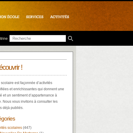
trine
écouvrir !
 scolaire est façonnée d’activités
ifiées et enrichissantes qui donnent une
té et un sentiment d’appartenance à
e. Nous vous invitons à consulter les
es déjà publiés.
égories
vités scolaires
(447)