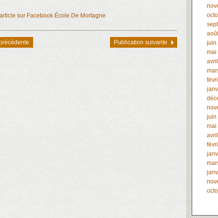
nov
oct
l’article sur Facebook École De Mortagne
sep
aoû
 précédente
Publication suivante
juin
mai
avri
mar
févr
janv
déc
nov
juin
mai
avri
févr
janv
mar
janv
nov
oct