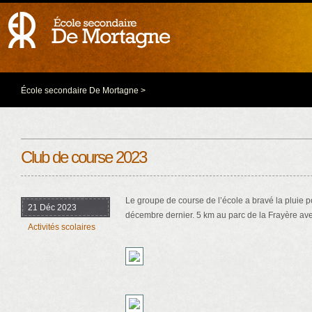
École secondaire De Mortagne
>
Club de course 2023
Le groupe de course de l’école a bravé la pluie p
21 Déc 2023
décembre dernier. 5 km au parc de la Frayère av
Activités scolaires