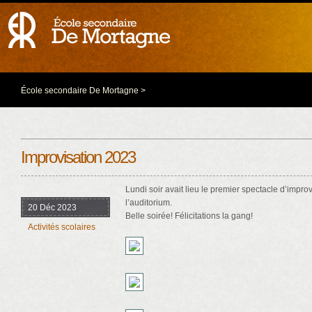
École secondaire De Mortagne
>
Improvisation 2023
Lundi soir avait lieu le premier spectacle d’improv
l’auditorium.
20 Déc 2023
Belle soirée! Félicitations la gang!
Activités scolaires